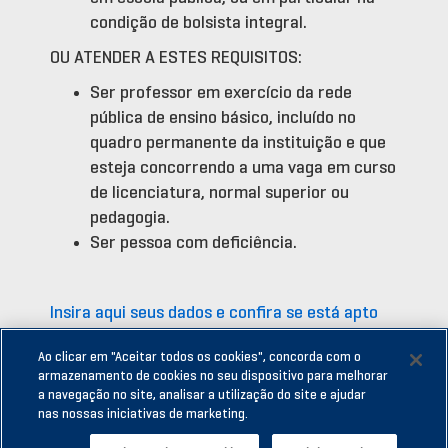
condição de bolsista integral.
OU ATENDER A ESTES REQUISITOS:
Ser professor em exercício da rede
pública de ensino básico, incluído no
quadro permanente da instituição e que
esteja concorrendo a uma vaga em curso
de licenciatura, normal superior ou
pedagogia.
Ser pessoa com deficiência.
Insira aqui seus dados e confira se está apto
para participar do PROUNI
.
Ao clicar em "Aceitar todos os cookies", concorda com o
armazenamento de cookies no seu dispositivo para melhorar
a navegação no site, analisar a utilização do site e ajudar
nas nossas iniciativas de marketing.
Este site não é oficial do Ministério da Educação. É um serviço de informação e divulgação do