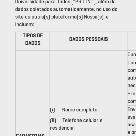
Universidade para Todos (“PROUNI”), além de
dados coletados automaticamente, no uso do
site ou outra(s) plataforma(s) Nossa(s), e
incluem:
TIPOS DE
DADOS PESSOAIS
DADOS
Cum
Cum
com
aut
nec
Pro
com
Env
(i) Nome completo
eve
(ii) Telefone celular e
aca
residencial
e p