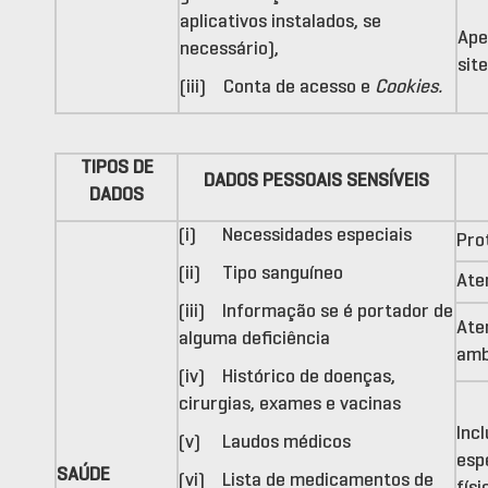
aplicativos instalados, se
Ape
necessário),
sit
(iii) Conta de acesso e
Cookies.
TIPOS DE
DADOS PESSOAIS SENSÍVEIS
DADOS
(i) Necessidades especiais
Pro
(ii) Tipo sanguíneo
Ate
(iii) Informação se é portador de
Ate
alguma deficiência
amb
(iv) Histórico de doenças,
cirurgias, exames e vacinas
Inc
(v) Laudos médicos
esp
SAÚDE
(vi) Lista de medicamentos de
físi