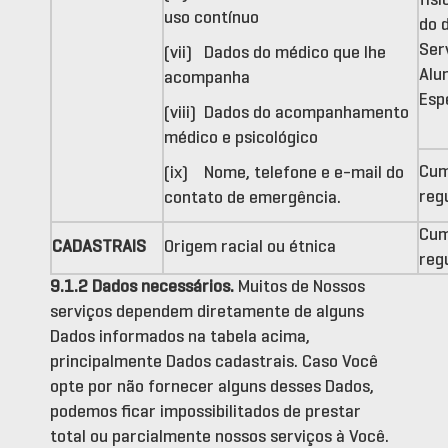
uso contínuo
do 
Ser
(vii) Dados do médico que lhe
Alu
acompanha
Esp
(viii) Dados do acompanhamento
médico e psicológico
Cum
(ix) Nome, telefone e e-mail do
reg
contato de emergência.
Cum
CADASTRAIS
Origem racial ou étnica
reg
9.1.2 Dados necessários.
Muitos de Nossos
serviços dependem diretamente de alguns
Dados informados na tabela acima,
principalmente Dados cadastrais. Caso Você
opte por não fornecer alguns desses Dados,
podemos ficar impossibilitados de prestar
total ou parcialmente nossos serviços à Você.