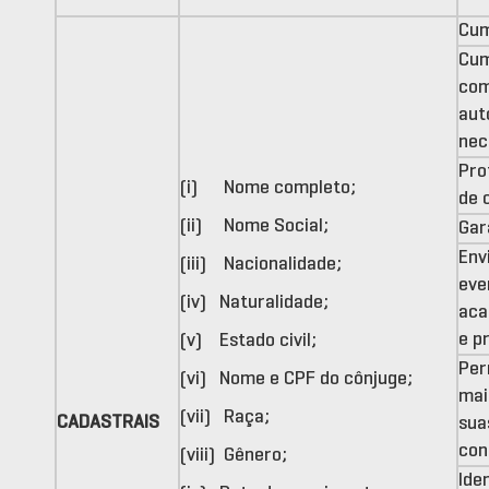
Cum
Cum
com
aut
nec
Pro
(i) Nome completo;
de 
(ii) Nome Social;
Gar
Env
(iii) Nacionalidade;
eve
(iv) Naturalidade;
aca
e p
(v) Estado civil;
Per
(vi) Nome e CPF do cônjuge;
mai
(vii) Raça;
CADASTRAIS
sua
con
(viii) Gênero;
Iden