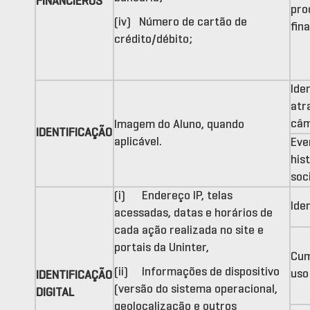
FINANCIEROS
pro
(iv) Número de cartão de
fin
crédito/débito;
Ide
atr
câm
Imagem do Aluno, quando
IDENTIFICAÇÃO
aplicável.
Eve
his
soci
(i) Endereço IP, telas
Ide
acessadas, datas e horários de
cada ação realizada no site e
portais da Uninter,
Cum
(ii) Informações de dispositivo
uso
IDENTIFICAÇÃO
(versão do sistema operacional,
DIGITAL
geolocalização e outros