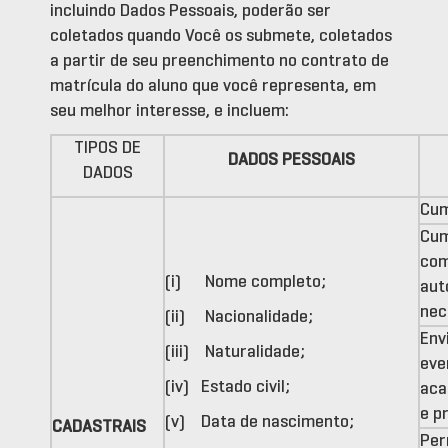
incluindo Dados Pessoais, poderão ser
coletados quando Você os submete, coletados
a partir de seu preenchimento no contrato de
matrícula do aluno que você representa, em
seu melhor interesse, e incluem:
TIPOS DE
DADOS PESSOAIS
DADOS
Cum
Cum
com
(i) Nome completo;
aut
nec
(ii) Nacionalidade;
Env
(iii) Naturalidade;
eve
(iv) Estado civil;
aca
e p
(v) Data de nascimento;
CADASTRAIS
Per