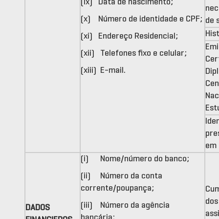
(ix) Data de nascimento;
nec
(x) Número de identidade e CPF;
de 
His
(xi) Endereço Residencial;
Emi
(xii) Telefones fixo e celular;
Cer
(xiii) E-mail.
Dip
Cen
Nac
Est
Ide
pre
em 
(i) Nome/número do banco;
(ii) Número da conta
corrente/poupança;
Cum
dos
(iii) Número da agência
DADOS
ass
bancária;