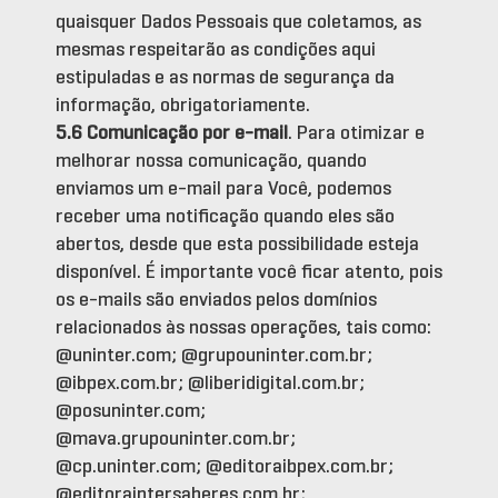
quaisquer Dados Pessoais que coletamos, as
mesmas respeitarão as condições aqui
estipuladas e as normas de segurança da
informação, obrigatoriamente.
5.6 Comunicação por e-mail
. Para otimizar e
melhorar nossa comunicação, quando
enviamos um e-mail para Você, podemos
receber uma notificação quando eles são
abertos, desde que esta possibilidade esteja
disponível. É importante você ficar atento, pois
os e-mails são enviados pelos domínios
relacionados às nossas operações, tais como:
@uninter.com; @grupouninter.com.br;
@ibpex.com.br; @liberidigital.com.br;
@posuninter.com;
@mava.grupouninter.com.br;
@cp.uninter.com; @editoraibpex.com.br;
@editoraintersaberes.com.br;