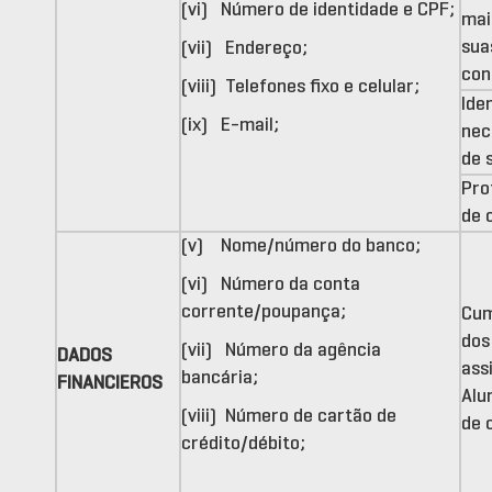
(vi) Número de identidade e CPF;
mai
sua
(vii) Endereço;
con
(viii) Telefones fixo e celular;
Iden
(ix) E-mail;
nec
de 
Pro
de 
(v) Nome/número do banco;
(vi) Número da conta
corrente/poupança;
Cum
dos
(vii) Número da agência
DADOS
ass
bancária;
FINANCIEROS
Alu
(viii) Número de cartão de
de 
crédito/débito;